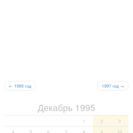
←
1995 год
1997 год →
Декабрь 1995
1
2
3
4
5
6
7
8
9
10