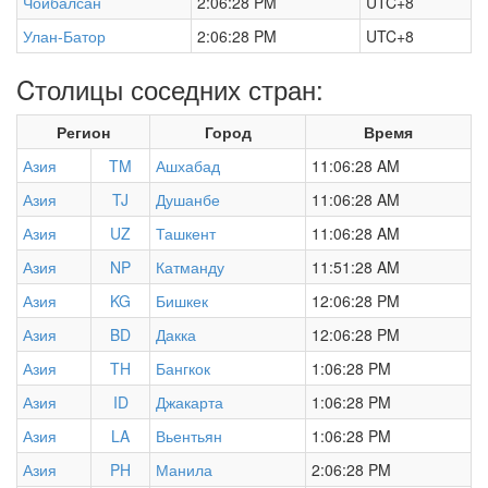
Чойбалсан
2:06:28 PM
UTC+8
Улан-Батор
2:06:28 PM
UTC+8
Cтолицы соседних стран:
Регион
Город
Время
Азия
TM
Ашхабад
11:06:28 AM
Азия
TJ
Душанбе
11:06:28 AM
Азия
UZ
Ташкент
11:06:28 AM
Азия
NP
Катманду
11:51:28 AM
Азия
KG
Бишкек
12:06:28 PM
Азия
BD
Дакка
12:06:28 PM
Азия
TH
Бангкок
1:06:28 PM
Азия
ID
Джакарта
1:06:28 PM
Азия
LA
Вьентьян
1:06:28 PM
Азия
PH
Манила
2:06:28 PM