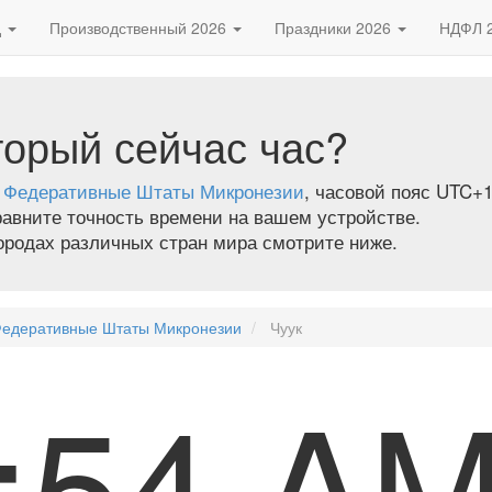
д
Производственный 2026
Праздники 2026
НДФЛ 
торый сейчас час?
,
Федеративные Штаты Микронезии
, часовой пояс UTC+1
равните точность времени на вашем устройстве.
городах различных стран мира смотрите ниже.
едеративные Штаты Микронезии
Чуук
0:54 A