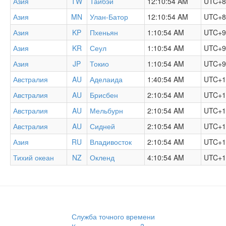
Азия
TW
Тайбэй
12:10:54 AM
UTC+8
Азия
MN
Улан-Батор
12:10:54 AM
UTC+8
Азия
KP
Пхеньян
1:10:54 AM
UTC+9
Азия
KR
Сеул
1:10:54 AM
UTC+9
Азия
JP
Токио
1:10:54 AM
UTC+9
Австралия
AU
Аделаида
1:40:54 AM
UTC+1
Австралия
AU
Брисбен
2:10:54 AM
UTC+1
Австралия
AU
Мельбурн
2:10:54 AM
UTC+1
Австралия
AU
Сидней
2:10:54 AM
UTC+1
Азия
RU
Владивосток
2:10:54 AM
UTC+1
Тихий океан
NZ
Окленд
4:10:54 AM
UTC+1
Служба точного времени