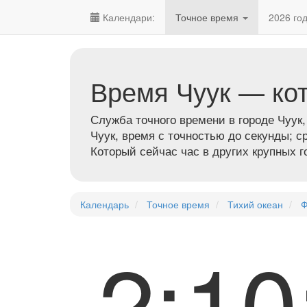
Календари:
Точное время
2026 го
Время Чуук — ко
Служба точного времени в городе Чуук
Чуук, время с точностью до секунды; с
Который сейчас час в других крупных 
Календарь
Точное время
Тихий океан
Ф
2:1