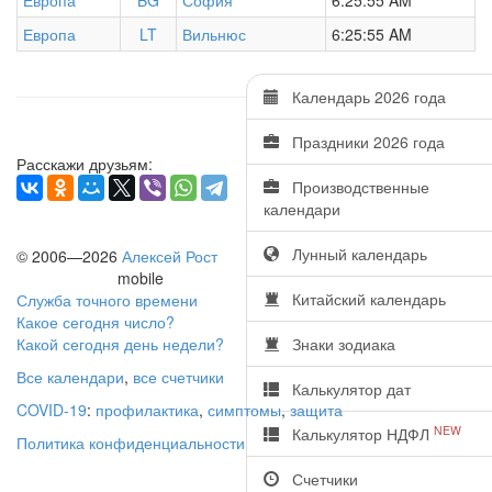
Европа
BG
София
6:25:55 AM
Европа
LT
Вильнюс
6:25:55 AM
Календарь 2026 года
Праздники 2026 года
Расскажи друзьям:
Производственные
календари
Лунный календарь
© 2006—2026
Алексей Рост
mobile
Китайский календарь
Служба точного времени
Какое сегодня число?
Какой сегодня день недели?
Знаки зодиака
Все календари
,
все счетчики
Калькулятор дат
COVID-19
:
профилактика
,
симптомы
,
защита
NEW
Калькулятор НДФЛ
Политика конфиденциальности
Счетчики