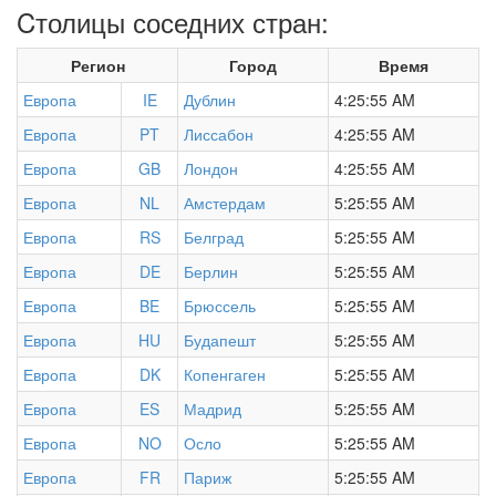
Cтолицы соседних стран:
Регион
Город
Время
Европа
IE
Дублин
4:25:55 AM
Европа
PT
Лиссабон
4:25:55 AM
Европа
GB
Лондон
4:25:55 AM
Европа
NL
Амстердам
5:25:55 AM
Европа
RS
Белград
5:25:55 AM
Европа
DE
Берлин
5:25:55 AM
Европа
BE
Брюссель
5:25:55 AM
Европа
HU
Будапешт
5:25:55 AM
Европа
DK
Копенгаген
5:25:55 AM
Европа
ES
Мадрид
5:25:55 AM
Европа
NO
Осло
5:25:55 AM
Европа
FR
Париж
5:25:55 AM