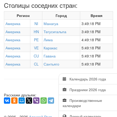
Cтолицы соседних стран:
Регион
Город
Время
Америка
NI
Манагуа
3:49:19 PM
Америка
HN
Тегусигальпа
3:49:19 PM
Америка
PE
Лима
4:49:19 PM
Америка
VE
Каракас
5:49:19 PM
Америка
CU
Гавана
5:49:19 PM
Америка
CL
Сантьяго
5:49:19 PM
Календарь 2026 года
Праздники 2026 года
Расскажи друзьям:
Производственные
календари
Лунный календарь
© 2006—2026
Алексей Рост