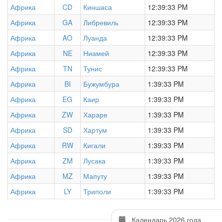
Африка
CD
Киншаса
12:39:33 PM
Африка
GA
Либревиль
12:39:33 PM
Африка
AO
Луанда
12:39:33 PM
Африка
NE
Ниамей
12:39:33 PM
Африка
TN
Тунис
12:39:33 PM
Африка
BI
Бужумбура
1:39:33 PM
Африка
EG
Каир
1:39:33 PM
Африка
ZW
Хараре
1:39:33 PM
Африка
SD
Хартум
1:39:33 PM
Африка
RW
Кигали
1:39:33 PM
Африка
ZM
Лусака
1:39:33 PM
Африка
MZ
Мапуту
1:39:33 PM
Африка
LY
Триполи
1:39:33 PM
Календарь 2026 года