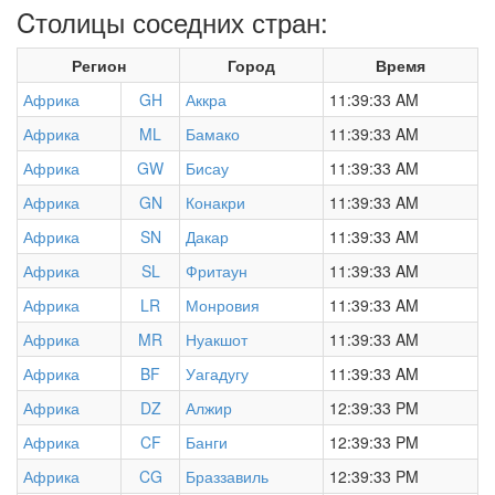
Cтолицы соседних стран:
Регион
Город
Время
Африка
GH
Аккра
11:39:33 AM
Африка
ML
Бамако
11:39:33 AM
Африка
GW
Бисау
11:39:33 AM
Африка
GN
Конакри
11:39:33 AM
Африка
SN
Дакар
11:39:33 AM
Африка
SL
Фритаун
11:39:33 AM
Африка
LR
Монровия
11:39:33 AM
Африка
MR
Нуакшот
11:39:33 AM
Африка
BF
Уагадугу
11:39:33 AM
Африка
DZ
Алжир
12:39:33 PM
Африка
CF
Банги
12:39:33 PM
Африка
CG
Браззавиль
12:39:33 PM